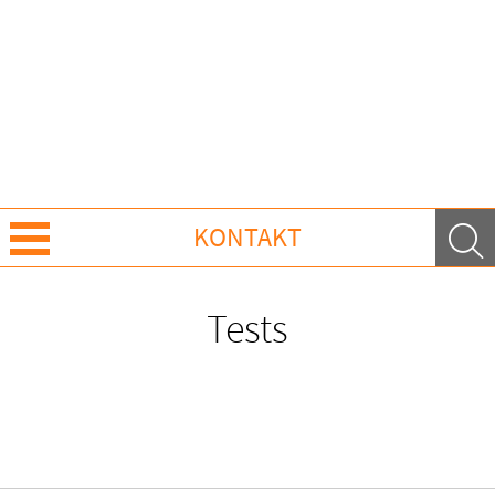
KONTAKT
Über Uns
Tests
Leistungen
Ratgeber
Krankheiten & Therapie