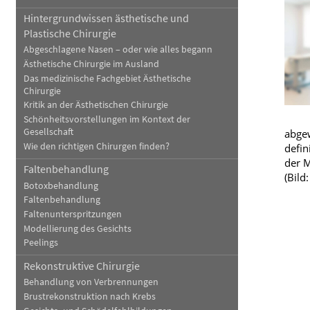
Hintergrundwissen ästhetische und
Sprachen
Blut, Krebs und Infektionen
Neurologie
Plastische Chirurgie
Tests
Haut, Haare und Nägel
Schmerz- und Schla
Abgeschlagene Nasen – oder wie alles begann
Ästhetische Chirurgie im Ausland
Psychische Erkrankungen
Frauenkrankheiten
Das medizinische Fachgebiet Ästhetische
Chirurgie
Kritik an der Ästhetischen Chirurgie
Schönheitsvorstellungen im Kontext der
Gesellschaft
abgew
Wie den richtigen Chirurgen finden?
defin
der 
Faltenbehandlung
(Bild
Botoxbehandlung
Faltenbehandlung
Faltenunterspritzungen
Modellierung des Gesichts
Peelings
Rekonstruktive Chirurgie
Behandlung von Verbrennungen
Brustrekonstruktion nach Krebs