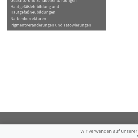
Gesichts- und Schädelfehlbildungen
Hautgefäßfehlbildung und
Hautgefäßneubildungen
Narbenkorrekturen
Pigmentveränderungen und Tätowierungen
Wir verwenden auf unserer W